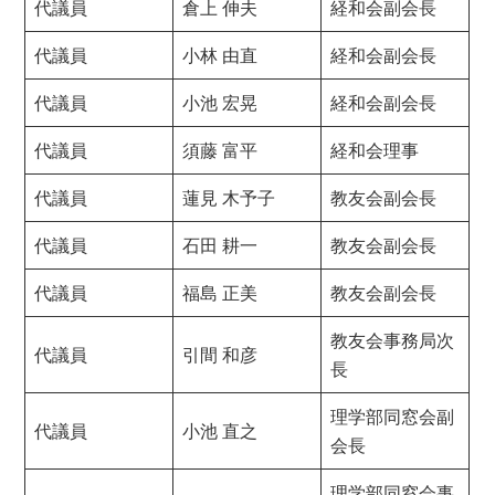
代議員
倉上 伸夫
経和会副会長
代議員
小林 由直
経和会副会長
代議員
小池 宏晃
経和会副会長
代議員
須藤 富平
経和会理事
代議員
蓮見 木予子
教友会副会長
代議員
石田 耕一
教友会副会長
代議員
福島 正美
教友会副会長
教友会事務局次
代議員
引間 和彦
長
理学部同窓会副
代議員
小池 直之
会長
理学部同窓会事