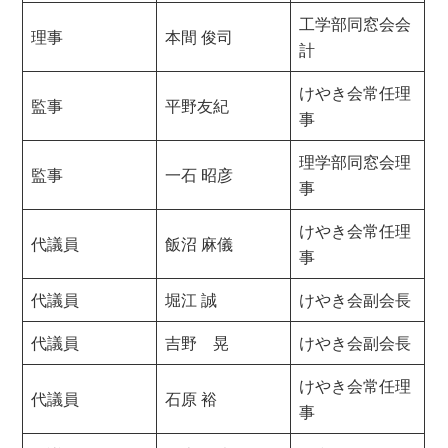
工学部同窓会会
理事
本間 俊司
計
けやき会常任理
監事
平野友紀
事
理学部同窓会理
監事
一石 昭彦
事
けやき会常任理
代議員
飯沼 麻儀
事
代議員
堀江 誠
けやき会副会長
代議員
吉野 晃
けやき会副会長
けやき会常任理
代議員
石原 裕
事