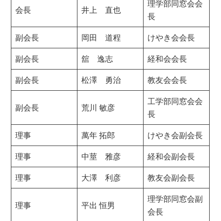
理学部同窓会会
会長
井上 直也
長
副会長
岡田 道程
けやき会会長
副会長
舘 逸志
経和会会長
副会長
松澤 勇治
教友会会長
工学部同窓会会
副会長
荒川 敏彦
長
理事
萬年 拓郎
けやき会副会長
理事
中莖 雅彦
経和会副会長
理事
大澤 利彦
教友会副会長
理学部同窓会副
理事
平出 恒男
会長